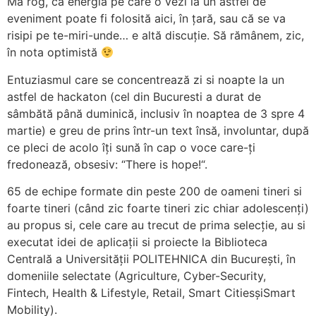
Mă rog, că energia pe care o vezi la un astfel de
eveniment poate fi folosită aici, în țară, sau că se va
risipi pe te-miri-unde… e altă discuție. Să rămânem, zic,
în nota optimistă
Entuziasmul care se concentrează zi si noapte la un
astfel de hackaton (cel din Bucuresti a durat de
sâmbătă până duminică, inclusiv în noaptea de 3 spre 4
martie) e greu de prins într-un text însă, involuntar, după
ce pleci de acolo îți sună în cap o voce care-ți
fredonează, obsesiv: “There is hope!“.
65 de echipe formate din peste 200 de oameni tineri si
foarte tineri (când zic foarte tineri zic chiar adolescenți)
au propus si, cele care au trecut de prima selecție, au si
executat idei de aplicații si proiecte la Biblioteca
Centrală a Universității POLITEHNICA din București, în
domeniile selectate (Agriculture, Cyber-Security,
Fintech, Health & Lifestyle, Retail, Smart CitiesșiSmart
Mobility).