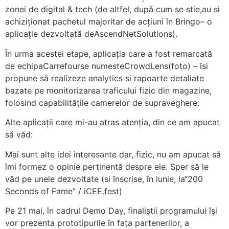
zonei de digital & tech (de altfel, după cum se stie,au si
achiziționat pachetul majoritar de acțiuni în Bringo– o
aplicație dezvoltată deAscendNetSolutions).
În urma acestei etape, aplicația care a fost remarcată
de echipaCarrefourse numesteCrowdLens(foto) – îsi
propune să realizeze analytics si rapoarte detaliate
bazate pe monitorizarea traficului fizic din magazine,
folosind capabilitățile camerelor de supraveghere.
Alte aplicații care mi-au atras atenția, din ce am apucat
să văd:
Mai sunt alte idei interesante dar, fizic, nu am apucat să
îmi formez o opinie pertinentă despre ele. Sper să le
văd pe unele dezvoltate (si înscrise, în iunie, la“200
Seconds of Fame” / iCEE.fest)
Pe 21 mai, în cadrul Demo Day, finaliștii programului își
vor prezenta prototipurile în fața partenerilor, a