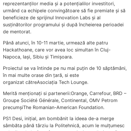
reprezentanților media și a potențialilor investitori,
urmând ca echipele convingătoare să fie premiate și să
beneficieze de sprijinul Innovation Labs și al
susținătorilor programului și după încheierea perioadei
de mentorat.
Până atunci, în 10-11 martie, urmează alte patru
Hackathoane, care vor avea loc simultan în Cluj-
Napoca, Iași, Sibiu și Timișoara.
Proiectul se va întinde pe nu mai puțin de 10 săptămâni,
în mai multe orase din țară, si este
organizat cătreAsociația Tech Lounge.
Merită menționați si partenerii:Orange, Carrefour, BRD –
Groupe Société Générale, Continental, OMV Petrom
precumșiThe Romanian-American Foundation.
PS1 Desi, inițial, am bombănit la ideea de-a merge
sâmbăta până târziu la Politehnică, acum le mulțumesc