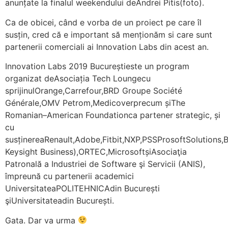
anunțate la finalul weekendului deAndrei Pitis(foto).
Ca de obicei, când e vorba de un proiect pe care îl
susțin, cred că e important să menționăm si care sunt
partenerii comerciali ai Innovation Labs din acest an.
Innovation Labs 2019 Bucureștieste un program
organizat deAsociația Tech Loungecu
sprijinulOrange,Carrefour,BRD Groupe Société
Générale,OMV Petrom,Medicoverprecum șiThe
Romanian–American Foundationca partener strategic, și
cu
susținereaRenault,Adobe,Fitbit,NXP,PSSProsoftSolutions,B
Keysight Business),ORTEC,MicrosoftșiAsociaţia
Patronală a Industriei de Software şi Servicii (ANIS),
împreună cu partenerii academici
UniversitateaPOLITEHNICAdin București
şiUniversitateadin București.
Gata. Dar va urma