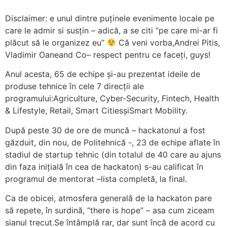
Disclaimer: e unul dintre puținele evenimente locale pe
care le admir si susțin – adică, a se citi “pe care mi-ar fi
plăcut să le organizez eu”
Că veni vorba,Andrei Pitis,
Vladimir Oaneand Co– respect pentru ce faceți, guys!
Anul acesta, 65 de echipe și-au prezentat ideile de
produse tehnice în cele 7 direcții ale
programului:Agriculture, Cyber-Security, Fintech, Health
& Lifestyle, Retail, Smart CitiesșiSmart Mobility.
După peste 30 de ore de muncă – hackatonul a fost
găzduit, din nou, de Politehnică -, 23 de echipe aflate în
stadiul de startup tehnic (din totalul de 40 care au ajuns
din faza inițială în cea de hackaton) s-au calificat în
programul de mentorat –lista completă, la final.
Ca de obicei, atmosfera generală de la hackaton pare
să repete, în surdină, “there is hope” – asa cum ziceam
sianul trecut.Se întâmplă rar, dar sunt încă de acord cu