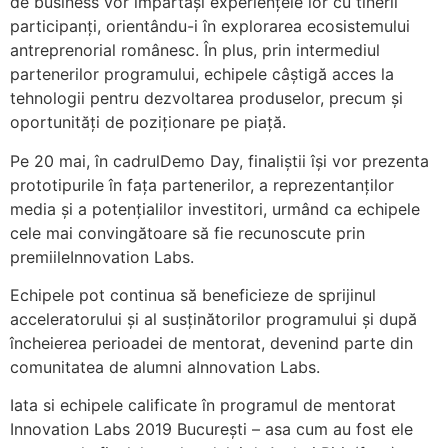
de business vor împărtăși experiențele lor cu tinerii
participanți, orientându-i în explorarea ecosistemului
antreprenorial românesc. În plus, prin intermediul
partenerilor programului, echipele câștigă acces la
tehnologii pentru dezvoltarea produselor, precum și
oportunități de poziționare pe piață.
Pe 20 mai, în cadrulDemo Day, finaliștii își vor prezenta
prototipurile în fața partenerilor, a reprezentanților
media și a potențialilor investitori, urmând ca echipele
cele mai convingătoare să fie recunoscute prin
premiileInnovation Labs.
Echipele pot continua să beneficieze de sprijinul
acceleratorului și al susținătorilor programului și după
încheierea perioadei de mentorat, devenind parte din
comunitatea de alumni aInnovation Labs.
Iata si echipele calificate în programul de mentorat
Innovation Labs 2019 București – asa cum au fost ele